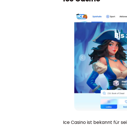
Ice Casino ist bekannt für s