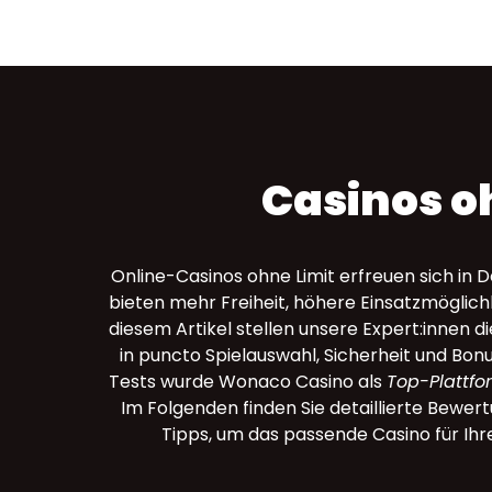
Casinos o
Online-Casinos ohne Limit erfreuen sich in 
bieten mehr Freiheit, höhere Einsatzmöglich
diesem Artikel stellen unsere Expert:innen d
in puncto Spielauswahl, Sicherheit und Bo
Tests wurde Wonaco Casino als
Top-Plattfor
Im Folgenden finden Sie detaillierte Bewe
Tipps, um das passende Casino für Ihre