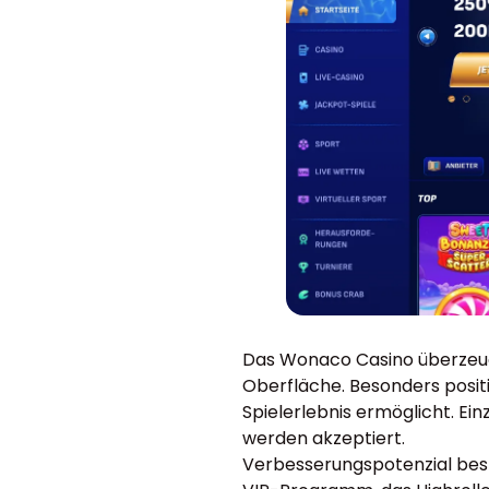
Das Wonaco Casino überzeugt
Oberfläche. Besonders positi
Spielerlebnis ermöglicht. E
werden akzeptiert.
Verbesserungspotenzial best