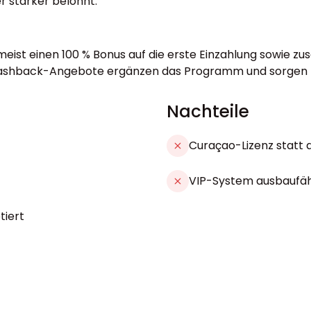
r stärker belohnt.
eist einen 100 % Bonus auf die erste Einzahlung sowie zusä
shback-Angebote ergänzen das Programm und sorgen für 
Nachteile
Curaçao-Lizenz statt 
VIP-System ausbaufäh
iert