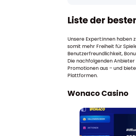
Liste der beste
Unsere Expert:innen haben za
somit mehr Freiheit für Spiele
Benutzerfreundlichkeit, Bon
Die nachfolgenden Anbieter 
Promotionen aus – und bieten
Plattformen.
Wonaco Casino