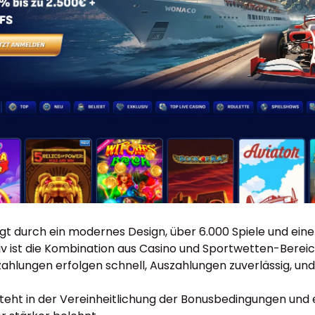
 durch ein modernes Design, über 6.000 Spiele und eine
v ist die Kombination aus Casino und Sportwetten-Bereich, 
inzahlungen erfolgen schnell, Auszahlungen zuverlässig, 
eht in der Vereinheitlichung der Bonusbedingungen und e