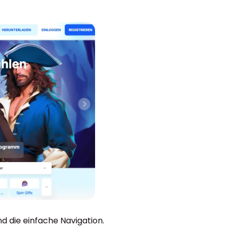
nd die einfache Navigation.