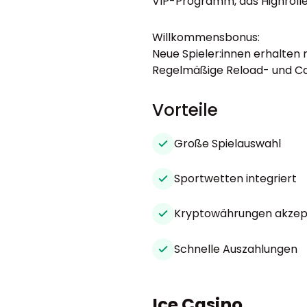
VIP-Programm, das Highrolle
Willkommensbonus:
Neue Spieler:innen erhalten m
Regelmäßige Reload- und Ca
Vorteile
Große Spielauswahl
Sportwetten integriert
Kryptowährungen akzept
Schnelle Auszahlungen
Ice Casino